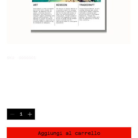
SKU: 0000001
Debrief digitale n. 1
stampato
Prezzo
15,99 USD
Quantità
*
Aggiungi al carrello