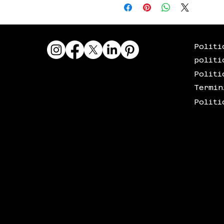
delivery only. Internatio
in 2026. Please refer to
Politi
politi
Politi
Termin
Politi