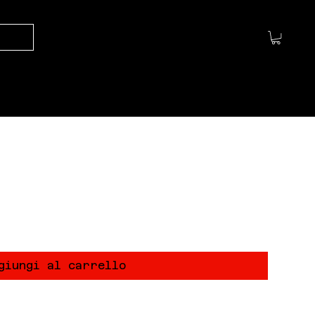
ief No.2
giungi al carrello
rinted publication designed to take