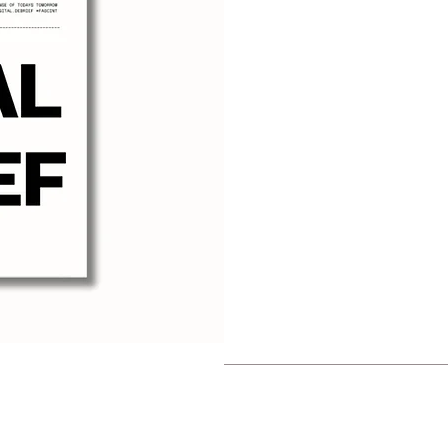
you on a global conque
exercises that provid
This Edition Include
🕶️ Smart Glasses Spy 
☕ Art of Kōcha
✍️ BLUF Exercise
🧩 Cryptogram Puzzle
🌍 South America Capit
🇰🇵 North Korean Phra
💻 Ghost Protocol Cybe
🛰️ Satellite IMINT Exe
RETURN & REFUND POLICY
Please refer to the Retur
SHIPPING INFO
Shipping Notice: This pro