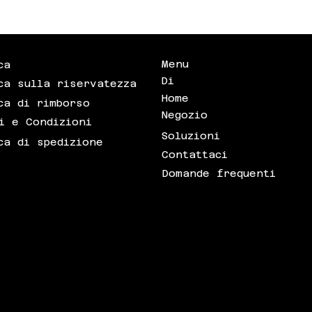
nal shipping availability will be announced
 the Shipping policy for more information.
Menu
ca
Di
ca sulla riservatezza
Home
ca di rimborso
Negozio
i e Condizioni
Soluzioni
ca di spedizione
Contattaci
Domande frequenti