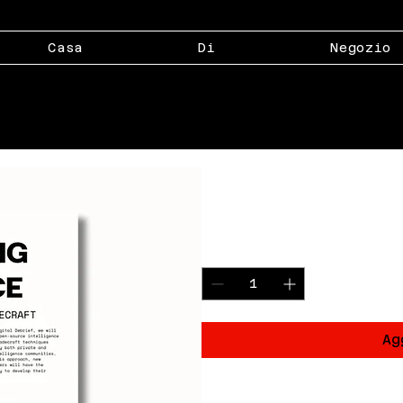
Casa
Di
Negozio
Digital Debr
Prezzo
15,99 USD
Quantità
*
Ag
Digital Debrief is a p